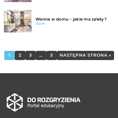
Wanna w domu – jakie ma zalety?
Dom
1
2
3
…
5
NASTĘPNA STRONA »