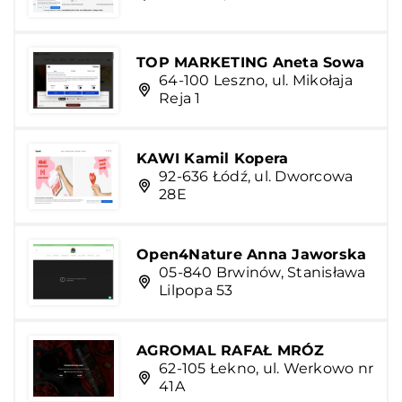
TOP MARKETING Aneta Sowa
64-100 Leszno, ul. Mikołaja
Reja 1
KAWI Kamil Kopera
92-636 Łódź, ul. Dworcowa
28E
Open4Nature Anna Jaworska
05-840 Brwinów, Stanisława
Lilpopa 53
AGROMAL RAFAŁ MRÓZ
62-105 Łekno, ul. Werkowo nr
41A