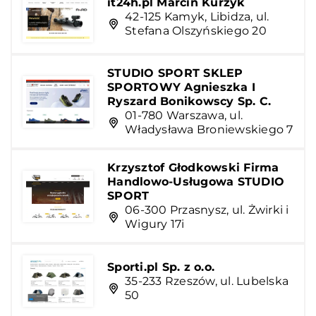
it24h.pl Marcin Kurzyk
42-125 Kamyk, Libidza, ul.
Stefana Olszyńskiego 20
STUDIO SPORT SKLEP
SPORTOWY Agnieszka I
Ryszard Bonikowscy Sp. C.
01-780 Warszawa, ul.
Władysława Broniewskiego 7
Krzysztof Głodkowski Firma
Handlowo-Usługowa STUDIO
SPORT
06-300 Przasnysz, ul. Żwirki i
Wigury 17i
Sporti.pl Sp. z o.o.
35-233 Rzeszów, ul. Lubelska
50