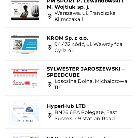
PM SPORT P. Lewandowski i
M. Wojtiuk sp. j.
Warszawa, ul. Franciszka
Klimczaka 1
KROM Sp. z o.o.
94-132 Łódź, ul. Wawrzyńca
Cylla 44
SYLWESTER JAROSZEWSKI –
SPEEDCUBE
Łososina Dolna, Michalczowa
114
HyperHub LTD
BN26 6EA Polegate, East
Sussex, 49 station Road