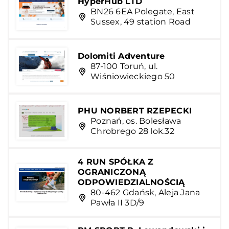
HyperHub LTD
BN26 6EA Polegate, East
Sussex, 49 station Road
Dolomiti Adventure
87-100 Toruń, ul.
Wiśniowieckiego 50
PHU NORBERT RZEPECKI
Poznań, os. Bolesława
Chrobrego 28 lok.32
4 RUN SPÓŁKA Z
OGRANICZONĄ
ODPOWIEDZIALNOŚCIĄ
80-462 Gdańsk, Aleja Jana
Pawła II 3D/9