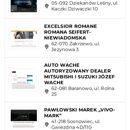
05-092 Dziekanów Leśny, ul.
Kaczki Dziwaczki 10
EXCELSIOR ROMANE
ROMANA SEIFERT-
NIEWIADOMSKA
62-070 Zakrzewo, ul.
Jeżynowa 3
AUTO WACHE
AUTORYZOWANY DEALER
MITSUBISHI I SUZUKI JÓZEF
WACHE
62-081 Baranowo, ul. Rolna
25
PAWŁOWSKI MAREK „VIVO-
MARK”
41-218 Sosnowiec, ul.
Gwiezdna 4D/110