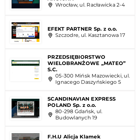
Wrocław, ul. Racławicka 2-4
EFEKT PARTNER Sp. z o.o.
Szczodre, ul. Kasztanowa 17
PRZEDSIĘBIORSTWO
WIELOBRANŻOWE „MATEO”
S.C.
05-300 Mińsk Mazowiecki, ul.
Ignacego Daszyńskiego 5
SCANDINAVIAN EXPRESS
POLAND Sp. z o.o.
80-298 Gdańsk, ul.
Budowlanych 19
F.H.U Alicja Klamek