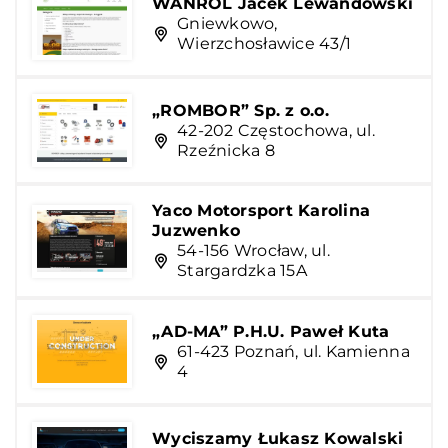
WANROL Jacek Lewandowski
Gniewkowo,
Wierzchosławice 43/1
„ROMBOR” Sp. z o.o.
42-202 Częstochowa, ul.
Rzeźnicka 8
Yaco Motorsport Karolina
Juzwenko
54-156 Wrocław, ul.
Stargardzka 15A
„AD-MA” P.H.U. Paweł Kuta
61-423 Poznań, ul. Kamienna
4
Wyciszamy Łukasz Kowalski