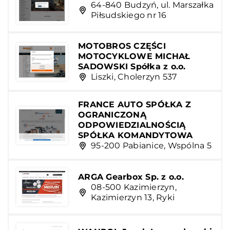
64-840 Budzyń, ul. Marszałka
Piłsudskiego nr 16
MOTOBROS CZĘŚCI
MOTOCYKLOWE MICHAŁ
SADOWSKI Spółka z o.o.
Liszki, Cholerzyn 537
FRANCE AUTO SPÓŁKA Z
OGRANICZONĄ
ODPOWIEDZIALNOŚCIĄ
SPÓŁKA KOMANDYTOWA
95-200 Pabianice, Wspólna 5
ARGA Gearbox Sp. z o.o.
08-500 Kazimierzyn,
Kazimierzyn 13, Ryki