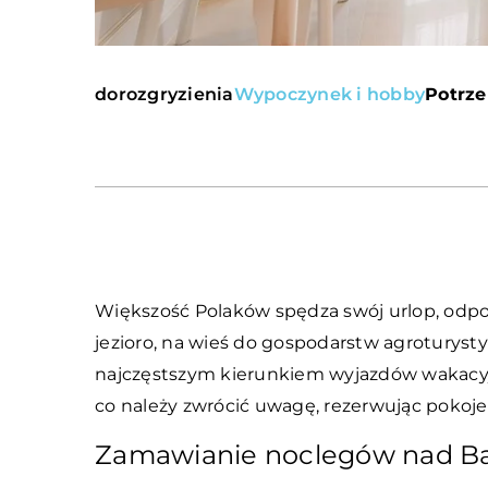
dorozgryzienia
Wypoczynek i hobby
Potrze
Większość Polaków spędza swój urlop, odp
jezioro, na wieś do gospodarstw agroturyst
najczęstszym kierunkiem wyjazdów wakacyj
co należy zwrócić uwagę, rezerwując poko
Zamawianie noclegów nad B