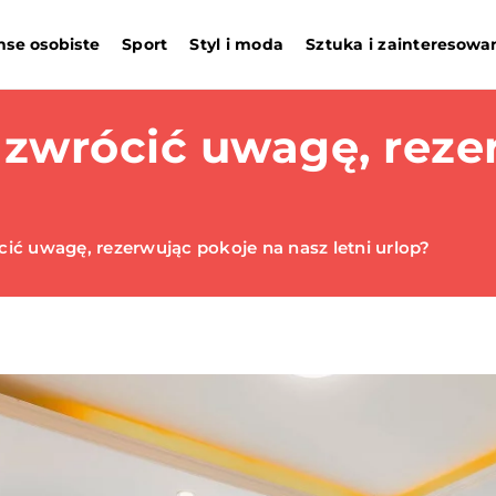
nse osobiste
Sport
Styl i moda
Sztuka i zainteresowa
 zwrócić uwagę, reze
cić uwagę, rezerwując pokoje na nasz letni urlop?