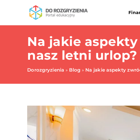
Fina
Na jakie aspekty
nasz letni urlop?
Dorozgryzienia
Blog
Na jakie aspekty zwró
»
»