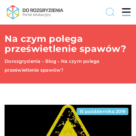
Na czym polega
prześwietlenie spawów?
Dorozgryzienia
Blog
Na czym polega
»
»
prześwietlenie spawów?
15 października 2019