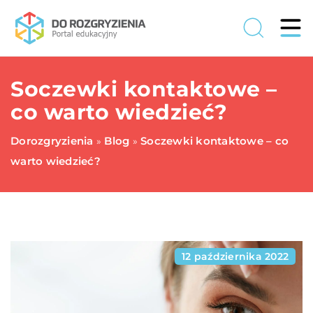
Soczewki kontaktowe –
co warto wiedzieć?
Dorozgryzienia
Blog
Soczewki kontaktowe – co
»
»
warto wiedzieć?
12 października 2022