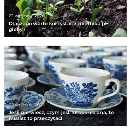
22 września 2020
Dlaczego warto korzystać z miernika pH
gleby?
02 września 2022
Jeśli nie wiesz, czym jest fotoporcelana, to
musisz to przeczytać!