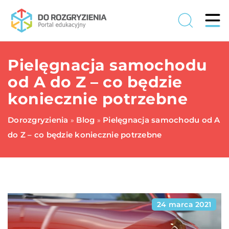
Pielęgnacja samochodu
od A do Z – co będzie
koniecznie potrzebne
Dorozgryzienia
Blog
Pielęgnacja samochodu od A
»
»
do Z – co będzie koniecznie potrzebne
24 marca 2021