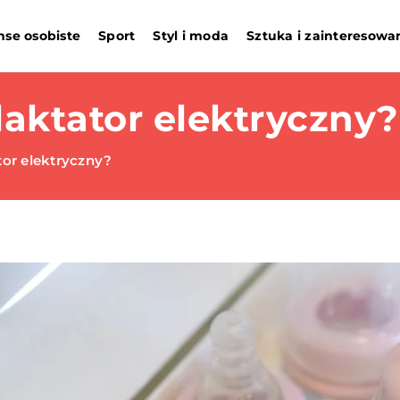
nse osobiste
Sport
Styl i moda
Sztuka i zainteresowa
laktator elektryczny?
tor elektryczny?