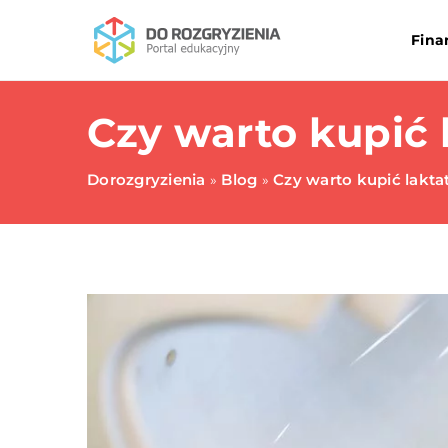
Fina
Czy warto kupić 
Dorozgryzienia
Blog
Czy warto kupić lakta
»
»