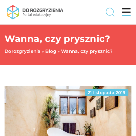
Wanna, czy prysznic?
Dorozgryzienia
Blog
Wanna, czy prysznic?
»
»
21 listopada 2019