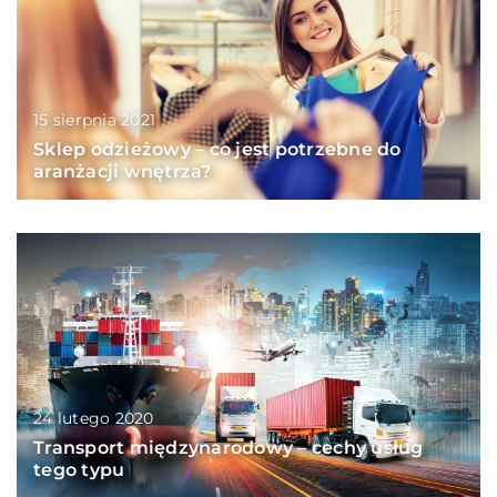
15 sierpnia 2021
Sklep odzieżowy – co jest potrzebne do
aranżacji wnętrza?
24 lutego 2020
Transport międzynarodowy – cechy usług
tego typu