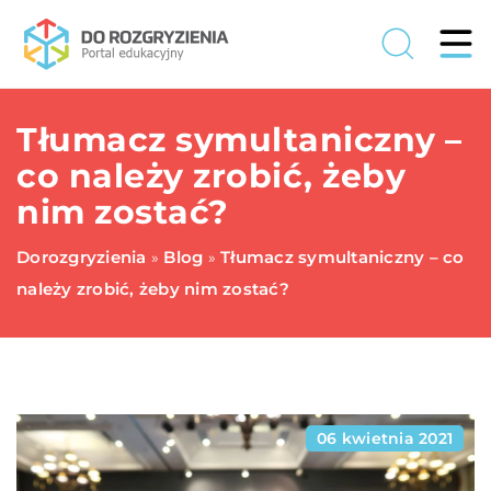
Tłumacz symultaniczny –
co należy zrobić, żeby
nim zostać?
Dorozgryzienia
Blog
Tłumacz symultaniczny – co
»
»
należy zrobić, żeby nim zostać?
06 kwietnia 2021