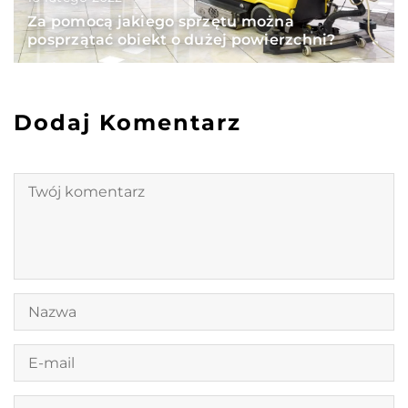
Za pomocą jakiego sprzętu można
posprzątać obiekt o dużej powierzchni?
Dodaj Komentarz