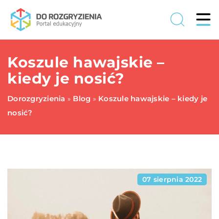
Koszule hawajskie –
kiedy je nosić?
Dorozgryzienia
Blog
Koszule hawajskie – kiedy je
»
»
nosić?
07 sierpnia 2022