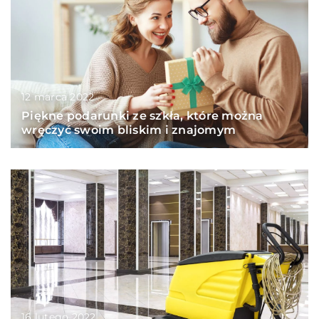
12 marca 2022
Piękne podarunki ze szkła, które można
wręczyć swoim bliskim i znajomym
16 lutego 2022