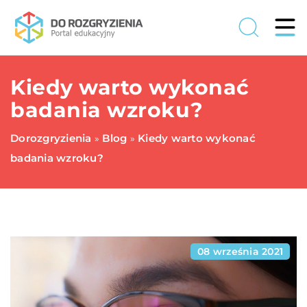
Kiedy warto wykonać
badania wzroku?
Dorozgryzienia
Blog
Kiedy warto wykonać
»
»
badania wzroku?
08 września 2021