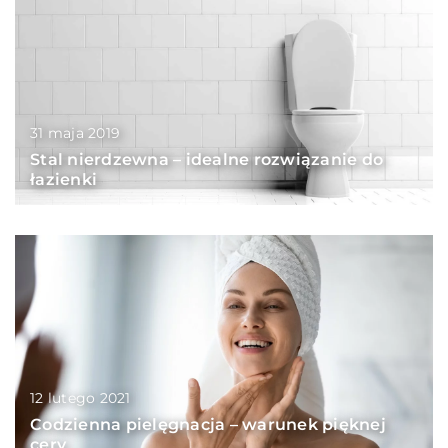
31 maja 2019
Stal nierdzewna – idealne rozwiązanie do
łazienki
12 lutego 2021
Codzienna pielęgnacja – warunek pięknej
cery