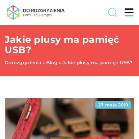
Jakie plusy ma pamięć
USB?
Dorozgryzienia
Blog
Jakie plusy ma pamięć USB?
»
»
27 maja 2019