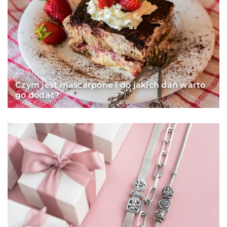
20 grudnia 2022
Czym jest mascarpone i do jakich dań warto
go dodać?