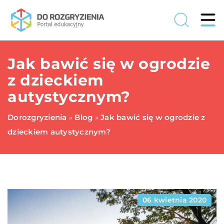
Jak bawić się w ogrodzie
z dzieckiem
autystycznym?
Dorozgryzienia
Blog
Jak bawić się w ogrodzie z
»
»
dzieckiem autystycznym?
06 kwietnia 2020