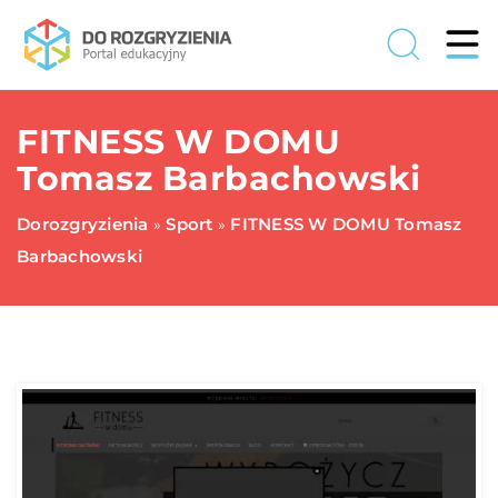
FITNESS W DOMU
Tomasz Barbachowski
Dorozgryzienia
Sport
FITNESS W DOMU Tomasz
»
»
Barbachowski