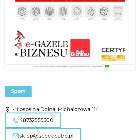
Sport
-, Łososina Dolna, Michalczowa 114
48732555500
sklep@speedcube.pl