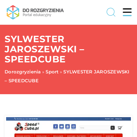
SYLWESTER
JAROSZEWSKI –
SPEEDCUBE
Dorozgryzienia
Sport
SYLWESTER JAROSZEWSKI
»
»
– SPEEDCUBE