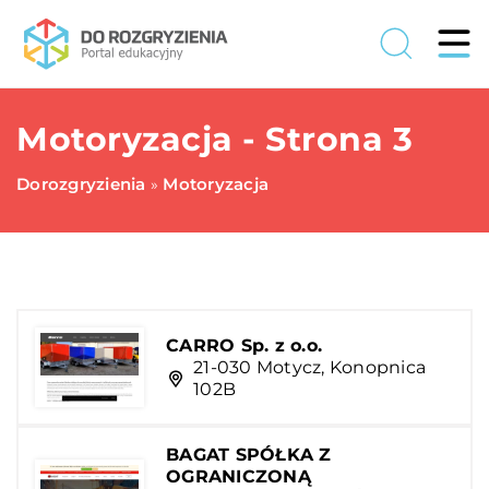
Motoryzacja - Strona 3
Dorozgryzienia
Motoryzacja
»
CARRO Sp. z o.o.
21-030 Motycz, Konopnica
102B
BAGAT SPÓŁKA Z
OGRANICZONĄ