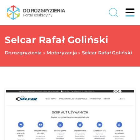
Selcar Rafał Goliński
Dorozgryzienia
Motoryzacja
Selcar Rafał Goliński
»
»