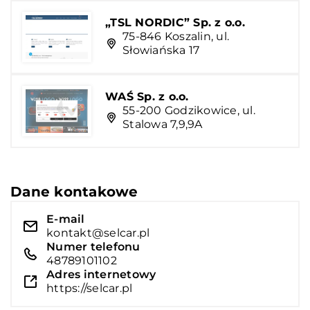
„TSL NORDIC” Sp. z o.o.
75-846 Koszalin, ul.
Słowiańska 17
WAŚ Sp. z o.o.
55-200 Godzikowice, ul.
Stalowa 7,9,9A
Dane kontakowe
E-mail
kontakt@selcar.pl
Numer telefonu
48789101102
Adres internetowy
https://selcar.pl