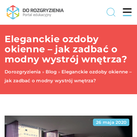
Eleganckie ozdoby
okienne – jak zadbać o
modny wystrój wnętrza?
Dorozgryzienia
Blog
Eleganckie ozdoby okienne –
»
»
jak zadbać o modny wystrój wnętrza?
26 maja 2020