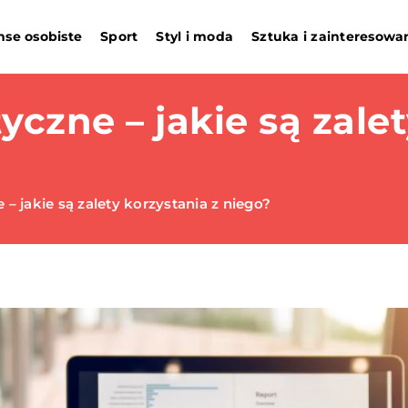
nse osobiste
Sport
Styl i moda
Sztuka i zainteresowa
czne – jakie są zalet
– jakie są zalety korzystania z niego?