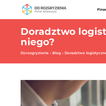
Fina
Doradztwo logisty
niego?
Dorozgryzienia
Blog
Doradztwo logistyczne 
»
»