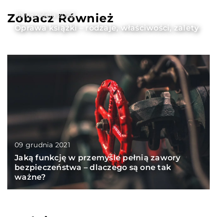
30 września 2020
Zobacz Również
Oprawa książki – rodzaje, właściwości, zalety
09 grudnia 2021
Jaką funkcję w przemyśle pełnią zawory
bezpieczeństwa – dlaczego są one tak
ważne?