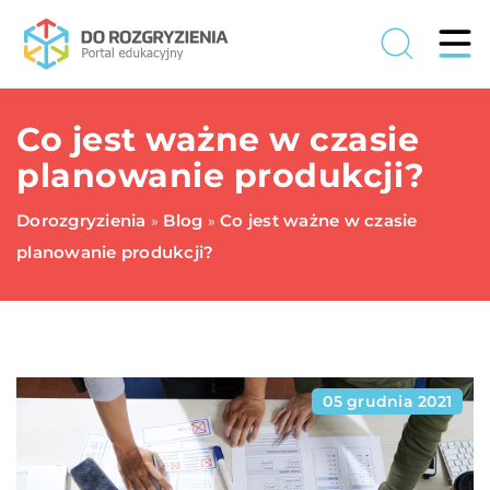
Co jest ważne w czasie
planowanie produkcji?
Dorozgryzienia
Blog
Co jest ważne w czasie
»
»
planowanie produkcji?
05 grudnia 2021