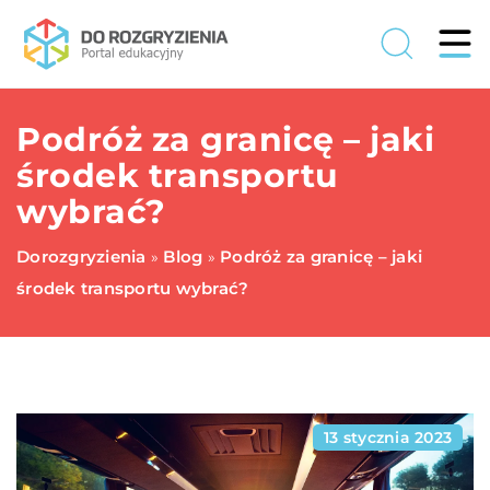
Podróż za granicę – jaki
środek transportu
wybrać?
Dorozgryzienia
Blog
Podróż za granicę – jaki
»
»
środek transportu wybrać?
13 stycznia 2023