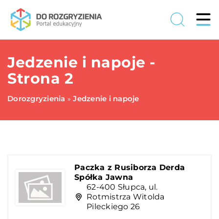
Jedzenie i napoje -
Strona 2
Dorozgryzienia
Jedzenie i napoje
»
Paczka z Rusiborza Derda
Spółka Jawna
62-400 Słupca, ul.
Rotmistrza Witolda
Pileckiego 26