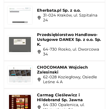
Eherbata.pl Sp. z o.o.
31-024 Kraków, ul. Szpitalna
24
Przedsiębiorstwo Handlowo-
Usługowe DANEX Sp. z o.o. Sp.
K.
64-730 Rosko, ul. Dworcowa
34
CHOCOMANIA Wojciech
Zalesinski
62-028 Koziegłowy, Osiedle
Leśne 4 A
Carmag Cieślewicz i
Hildebrand Sp. Jawna
64-330 Opalenica, ul.