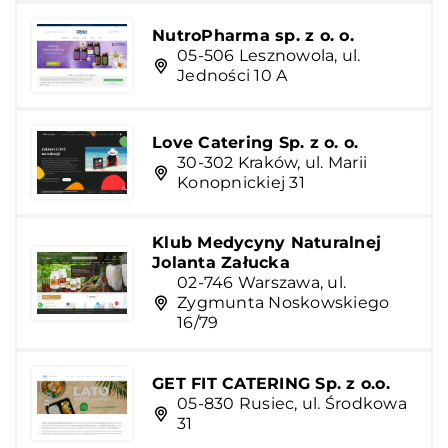
NutroPharma sp. z o. o.
05-506 Lesznowola, ul.
Jedności 10 A
Love Catering Sp. z o. o.
30-302 Kraków, ul. Marii
Konopnickiej 31
Klub Medycyny Naturalnej
Jolanta Załucka
02-746 Warszawa, ul.
Zygmunta Noskowskiego
16/79
GET FIT CATERING Sp. z o.o.
05-830 Rusiec, ul. Środkowa
31