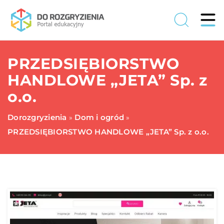
PRZEDSIĘBIORSTWO
HANDLOWE „JETA” Sp. z
o.o.
Dorozgryzienia
Dom i ogród
»
»
PRZEDSIĘBIORSTWO HANDLOWE „JETA” Sp. z o.o.