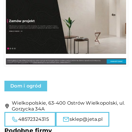
Dom i ogród
Wielkopolskie, 63-400 Ostrów Wielkopolski, ul.
Gorzycka 34A
48572324315
sklep@jeta.pl
Podobne firmy