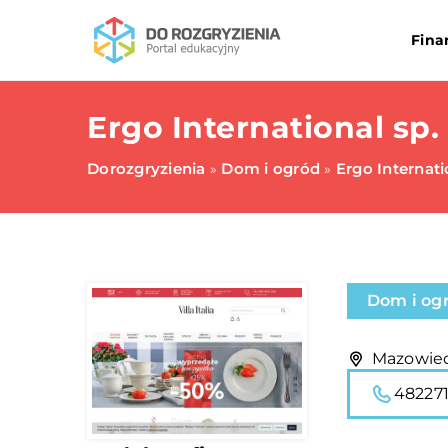
Fina
Ergo International sp. 
Dorozgryzienia
Dom i ogród
Ergo Internatio
»
»
Dom i og
Mazowieck
48227