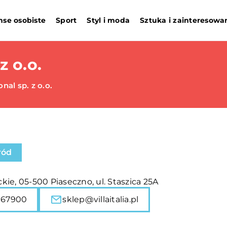
nse osobiste
Sport
Styl i moda
Sztuka i zainteresowa
z o.o.
nal sp. z o.o.
ród
ie, 05-500 Piaseczno, ul. Staszica 25A
167900
sklep@villaitalia.pl