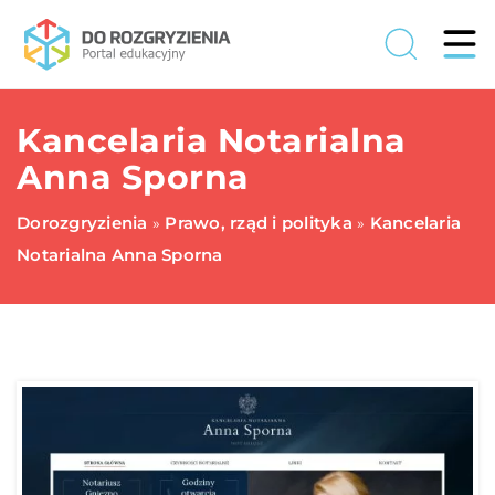
Kancelaria Notarialna
Anna Sporna
Dorozgryzienia
Prawo, rząd i polityka
Kancelaria
»
»
Notarialna Anna Sporna