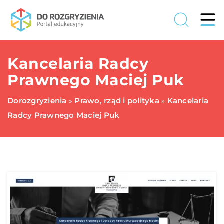
Kancelaria Radcy
Prawnego Maciej Puk
Dorozgryzienia
Prawo, rząd i polityka
Kancelaria
»
»
Radcy Prawnego Maciej Puk