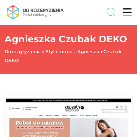
Agnieszka Czubak DEKO
Dorozgryzienia
Styl i moda
Agnieszka Czubak
»
»
DEKO