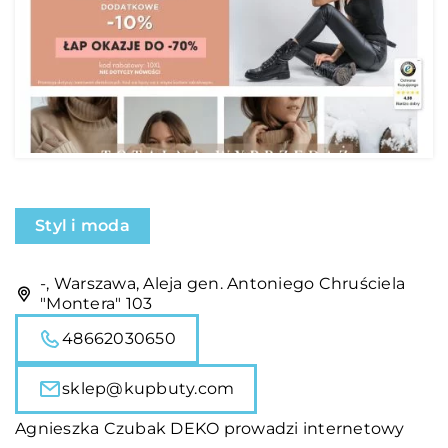
Styl i moda
-, Warszawa, Aleja gen. Antoniego Chruściela
"Montera" 103
48662030650
sklep@kupbuty.com
Agnieszka Czubak DEKO prowadzi internetowy