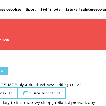
nse osobiste
Sport
Styl i moda
Sztuka i zainteresowa
piński
da
, 15-167 Białystok, ul. Wł. Wysockiego nr 22
793192
biuro@ergold.pl
llery to internetowy sklep jubilerski prowadzony