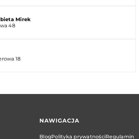
bieta Mirek
awa 48
erowa 18
NAWIGACJA
Blog
Polityka prywatności
Regulamin