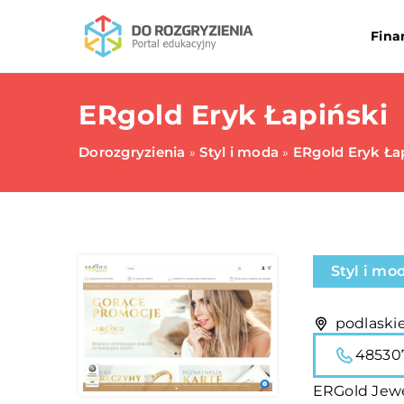
Fina
ERgold Eryk Łapiński
Dorozgryzienia
Styl i moda
ERgold Eryk Ła
»
»
Styl i mo
podlaskie
48530
ERGold Jewe