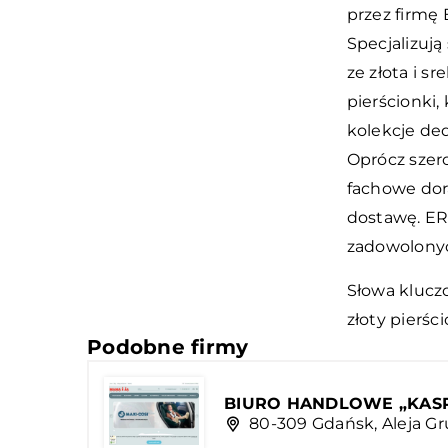
przez firmę 
Specjalizują
ze złota i sr
pierścionki, 
kolekcje de
Oprócz szer
fachowe dor
dostawę. ER
zadowolonyc
Słowa kluczo
złoty pierśc
Podobne firmy
BIURO HANDLOWE „KASPO”
80-309 Gdańsk, Aleja G