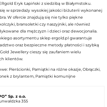
ERgold Eryk Łapiński z siedzibą w Białymstoku.
 się w sprzedaży wysokiej jakości biżuterii wykonanej
ebra. W ofercie znajdują się nie tylko piękne
kolczyki, bransoletki czy naszyjniki, ale również
dykowane dla mężczyzn i dzieci oraz dewocjonalia.
okiego asortymentu sklep ergold.pl gwarantuje
adztwo oraz bezpieczne metody płatności i szybką
Gold Jewellery cieszy się zaufaniem wielu
h klientów.
we: Pierścionki, Pamiątki na różne okazje, Obrączki,
ionek z brylantem
, Pamiątki komunijne
 Sp. z o.o.
runwaldzka 355