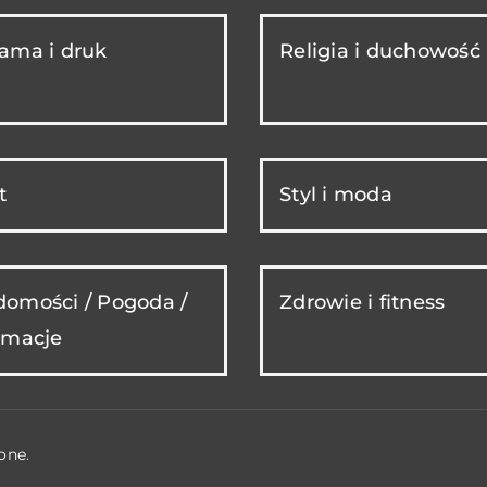
ama i druk
Religia i duchowość
t
Styl i moda
omości / Pogoda /
Zdrowie i fitness
rmacje
one.