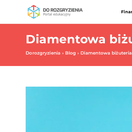
Fina
Diamentowa biżu
Dorozgryzienia
Blog
Diamentowa biżuteria
»
»