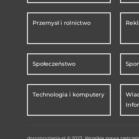
Przemysł i rolnictwo
Rekl
Społeczeństwo
Spor
Technologia i komputery
Wiad
Info
dorozgryzienia.pl © 2023. Wszelkie prawa zastrzeż