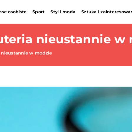
nse osobiste
Sport
Styl i moda
Sztuka i zainteresowa
teria nieustannie w
 nieustannie w modzie