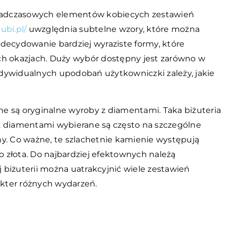
ponadczasowych elementów kobiecych zestawień
jubi.pl/
uwzględnia subtelne wzory, które można
decydowanie bardziej wyraziste formy, które
ch okazjach. Duży wybór dostępny jest zarówno w
d indywidualnych upodobań użytkowniczki zależy, jakie
e są oryginalne wyroby z diamentami. Taka biżuteria
y z diamentami wybierane są często na szczególne
y. Co ważne, te szlachetnie kamienie występują
go złota. Do najbardziej efektownych należą
iej biżuterii można uatrakcyjnić wiele zestawień
kter różnych wydarzeń.