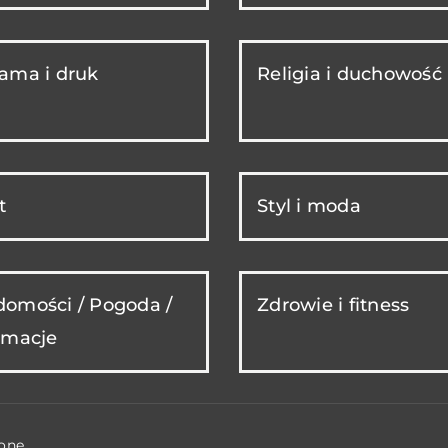
ama i druk
Religia i duchowość
t
Styl i moda
omości / Pogoda /
Zdrowie i fitness
rmacje
one.