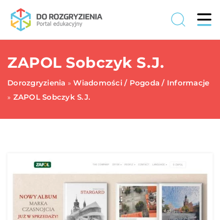
ZAPOL Sobczyk S.J.
Dorozgryzienia
Wiadomości / Pogoda / Informacje
»
ZAPOL Sobczyk S.J.
»