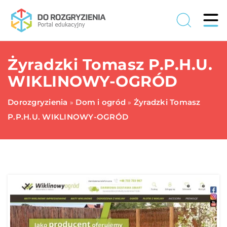
Żyradzki Tomasz P.P.H.U.
WIKLINOWY-OGRÓD
Dorozgryzienia
Dom i ogród
Żyradzki Tomasz
»
»
P.P.H.U. WIKLINOWY-OGRÓD