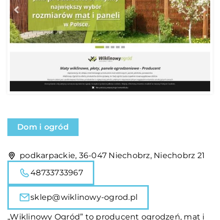
Dom i ogród
podkarpackie, 36-047 Niechobrz, Niechobrz 21
48733733967
sklep@wiklinowy-ogrod.pl
„Wiklinowy Ogród” to producent ogrodzeń, mat i