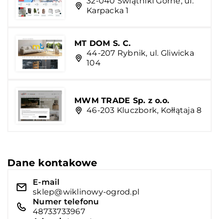
32-040 Świątniki Górne, ul.
Karpacka 1
MT DOM S. C.
44-207 Rybnik, ul. Gliwicka
104
MWM TRADE Sp. z o.o.
46-203 Kluczbork, Kołłątaja 8
Dane kontakowe
E-mail
sklep@wiklinowy-ogrod.pl
Numer telefonu
48733733967