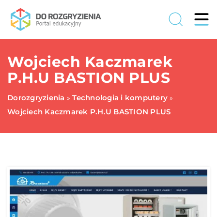
Wojciech Kaczmarek
P.H.U BASTION PLUS
Dorozgryzienia
Technologia i komputery
»
»
Wojciech Kaczmarek P.H.U BASTION PLUS