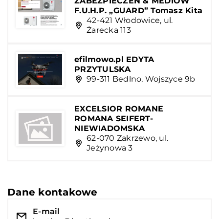
ZABEZPIECZEŃ & MEDIÓW
F.U.H.P. „GUARD” Tomasz Kita
42-421 Włodowice, ul.
Żarecka 113
efilmowo.pl EDYTA
PRZYTULSKA
99-311 Bedlno, Wojszyce 9b
EXCELSIOR ROMANE
ROMANA SEIFERT-
NIEWIADOMSKA
62-070 Zakrzewo, ul.
Jeżynowa 3
Dane kontakowe
E-mail