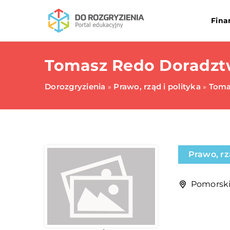
Fina
Tomasz Redo Doradzt
Dorozgryzienia
Prawo, rząd i polityka
Toma
»
»
Prawo, rz
Pomorski