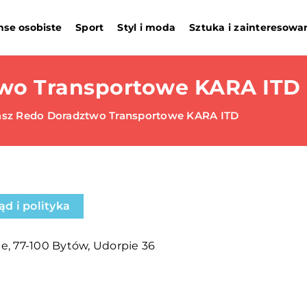
nse osobiste
Sport
Styl i moda
Sztuka i zainteresowa
wo Transportowe KARA ITD
sz Redo Doradztwo Transportowe KARA ITD
ąd i polityka
e, 77-100 Bytów, Udorpie 36