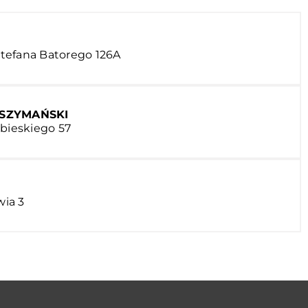
 Stefana Batorego 126A
 SZYMAŃSKI
obieskiego 57
wia 3