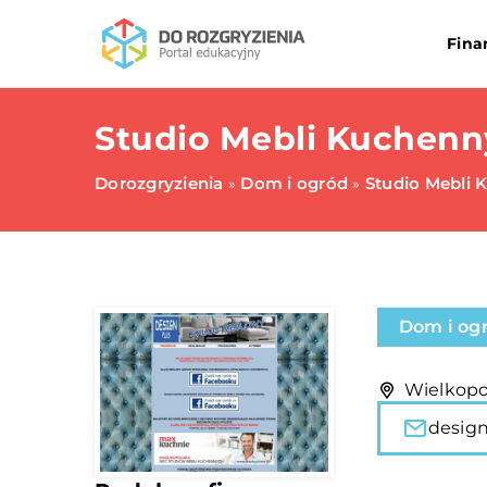
Fina
Studio Mebli Kuchenn
Dorozgryzienia
Dom i ogród
Studio Mebli 
»
»
Dom i og
Wielkopo
desig