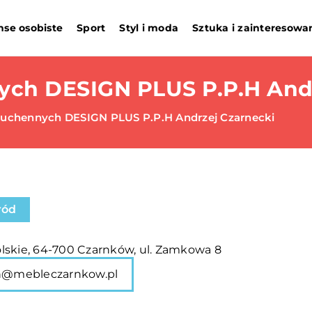
nse osobiste
Sport
Styl i moda
Sztuka i zainteresowa
ych DESIGN PLUS P.P.H And
Kuchennych DESIGN PLUS P.P.H Andrzej Czarnecki
ród
lskie, 64-700 Czarnków, ul. Zamkowa 8
n@mebleczarnkow.pl