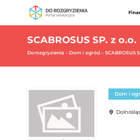
Fina
SCABROSUS SP. z o.o.
Dorozgryzienia
Dom i ogród
SCABROSUS SP
»
»
Dom i og
Dolnośląs