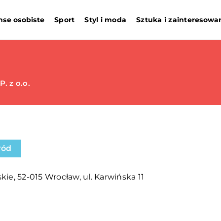
nse osobiste
Sport
Styl i moda
Sztuka i zainteresowa
. z o.o.
ród
kie, 52-015 Wrocław, ul. Karwińska 11