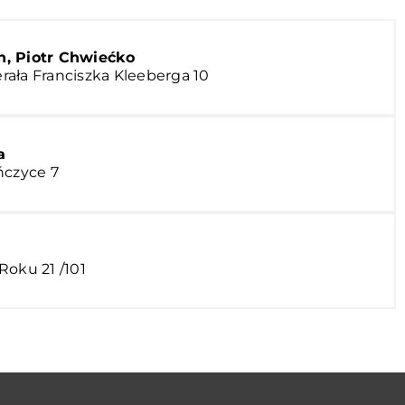
n, Piotr Chwiećko
nerała Franciszka Kleeberga 10
a
ńczyce 7
Roku 21 /101