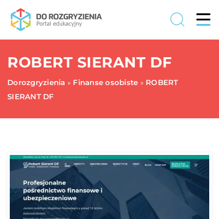
ROBERT SIERANT DF
Dorozgryzienia
Finanse osobiste
ROBERT
»
»
SIERANT DF