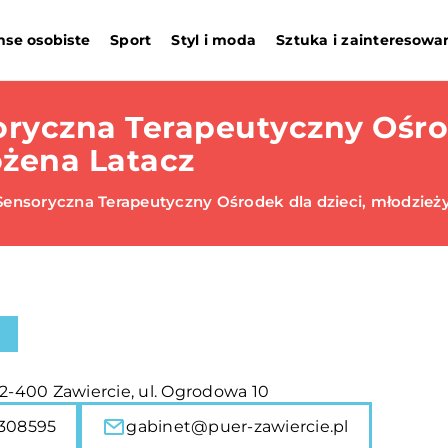
nse osobiste
Sport
Styl i moda
Sztuka i zainteresowa
ryczna Terapeutyczny Ośrod
ożena Latacz
Sensoryczna Terapeutyczny Ośrodek dla dzieci, młodzieży
42-400 Zawiercie, ul. Ogrodowa 10
308595
gabinet@puer-zawiercie.pl