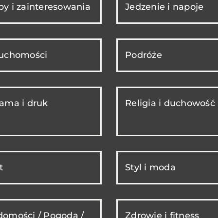
y i zainteresowania
Jedzenie i napoje
ruchomości
Podróże
ama i druk
Religia i duchowość
t
Styl i moda
omości / Pogoda /
Zdrowie i fitness