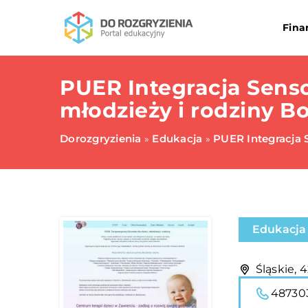
Fina
PUER Integracja Senso
młodzieży i rodziny B
Dorozgryzienia
Edukacja
PUER Integracja 
»
»
Edukacja
Śląskie, 
48730