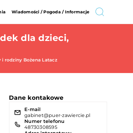
nia
Wiadomości / Pogoda / Informacje
ek dla dzieci,
 i rodziny Bożena Latacz
Dane kontakowe
E-mail
gabinet@puer-zawiercie.pl
Numer telefonu
48730308595