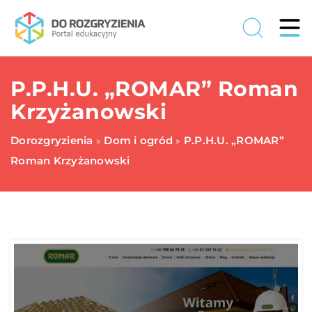
P.P.H.U. „ROMAR” Roman
Krzyżanowski
Dorozgryzienia
Dom i ogród
P.P.H.U. „ROMAR”
»
»
Roman Krzyżanowski