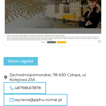
Dom i ogród
Zachodniopomorskie, 78-630 Człopa, ul.
Kolejowa 25A
48798567878
wycena@pphu-romar.pl