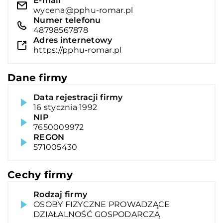
E-mail
wycena@pphu-romar.pl
Numer telefonu
48798567878
Adres internetowy
https://pphu-romar.pl
Dane firmy
Data rejestracji firmy
16 stycznia 1992
NIP
7650009972
REGON
571005430
Cechy firmy
Rodzaj firmy
OSOBY FIZYCZNE PROWADZĄCE
DZIAŁALNOŚĆ GOSPODARCZĄ