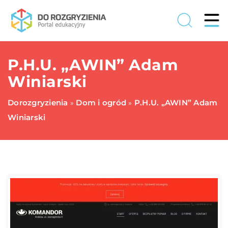
P.H.U. „AWIN” Adam
Winiarski
Dorozgryzienia
Dom i ogród
P.H.U. „AWIN” Adam
»
»
Winiarski