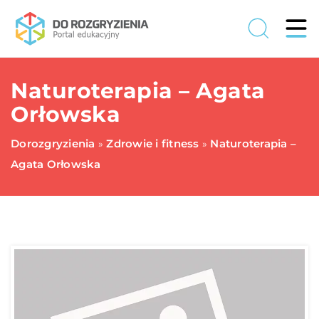
Naturoterapia – Agata
Orłowska
Dorozgryzienia
Zdrowie i fitness
Naturoterapia –
»
»
Agata Orłowska