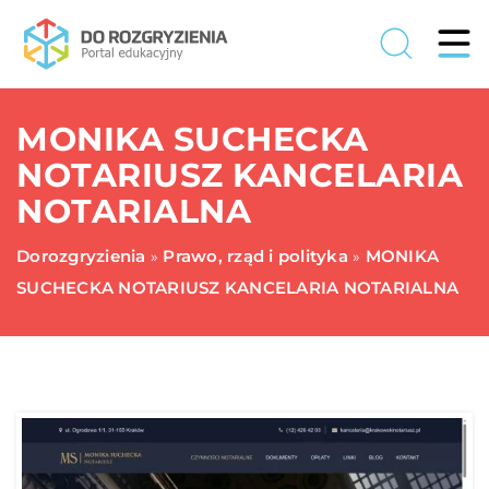
MONIKA SUCHECKA
NOTARIUSZ KANCELARIA
NOTARIALNA
Dorozgryzienia
Prawo, rząd i polityka
MONIKA
»
»
SUCHECKA NOTARIUSZ KANCELARIA NOTARIALNA