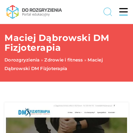
Maciej Dąbrowski DM
Fizjoterapia
Dorozgryzienia
Zdrowie i fitness
Maciej
»
»
Dąbrowski DM Fizjoterapia