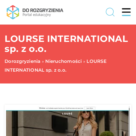
LOURSE INTERNATIONAL
sp. z o.o.
Dorozgryzienia
Nieruchomości
LOURSE
»
»
INTERNATIONAL sp. z o.o.