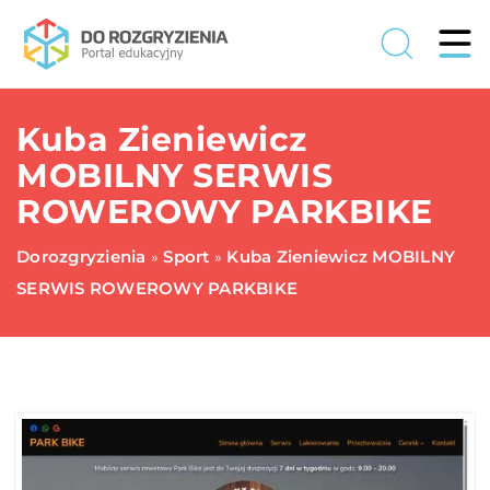
Kuba Zieniewicz
MOBILNY SERWIS
ROWEROWY PARKBIKE
Dorozgryzienia
Sport
Kuba Zieniewicz MOBILNY
»
»
SERWIS ROWEROWY PARKBIKE