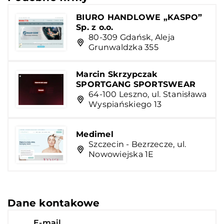
BIURO HANDLOWE „KASPO”
Sp. z o.o.
80-309 Gdańsk, Aleja
Grunwaldzka 355
Marcin Skrzypczak
SPORTGANG SPORTSWEAR
64-100 Leszno, ul. Stanisława
Wyspiańskiego 13
Medimel
Szczecin - Bezrzecze, ul.
Nowowiejska 1E
Dane kontakowe
E-mail