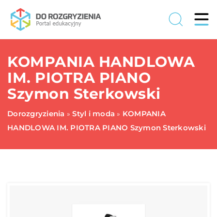
KOMPANIA HANDLOWA
IM. PIOTRA PIANO
Szymon Sterkowski
Dorozgryzienia
Styl i moda
KOMPANIA
»
»
HANDLOWA IM. PIOTRA PIANO Szymon Sterkowski