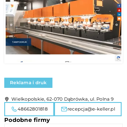
Reklama i druk
Wielkopolskie, 62-070 Dąbrówka, ul. Polna 9
48662801818
recepcja@e-keller.pl
Podobne firmy