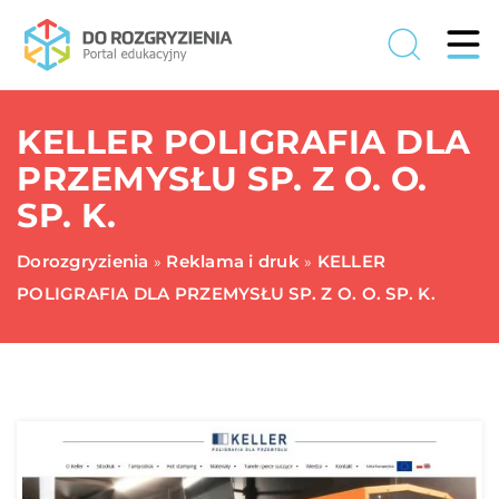
KELLER POLIGRAFIA DLA
PRZEMYSŁU SP. Z O. O.
SP. K.
Dorozgryzienia
Reklama i druk
KELLER
»
»
POLIGRAFIA DLA PRZEMYSŁU SP. Z O. O. SP. K.