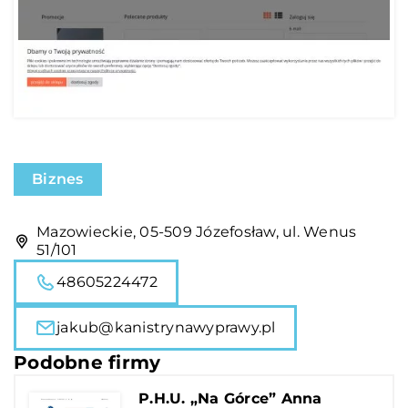
Biznes
Mazowieckie, 05-509 Józefosław, ul. Wenus
51/101
48605224472
jakub@kanistrynawyprawy.pl
Podobne firmy
P.H.U. „Na Górce” Anna