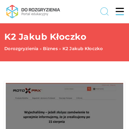
K2 Jakub Kłoczko
Dorozgryzienia
Biznes
K2 Jakub Kłoczko
»
»